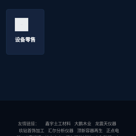
设备零售 - 博达焊接
询价咨询 →
设备零售
友情链接：
鑫宇土工材料
大鹏木业
龙震天仪器
玖钻首饰加工
汇尔分析仪器
顶新容器再生
正点电