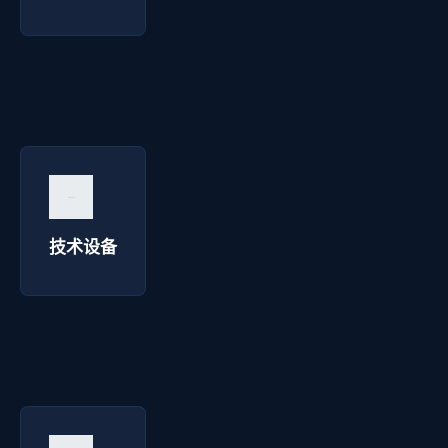
技术设备 - 博达焊接
询价咨询 →
技术设备
检测生产 - 博达焊接