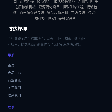
器
迪索焊接
楮岛水产
恒久服装辅料
人和彩印
中
之原粮油机械
嘉源药化设备
博雅生物工程
捷诚包
装
百乐源保鲜包装
德品高新材料
东方包装
佳联生
物科技
世安佳美餐饮设备
博达焊接
专注智能工厂与精密制造，融合工业4.0理念与数字化生
产技术，提供从设计到交付的全流程制造解决方案。
导航
首页
产品中心
行业资讯
关于我们
联系我们
联系